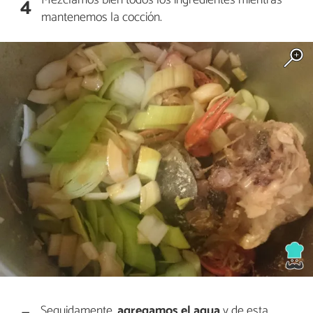
Mezclamos bien todos los ingredientes mientras
4
mantenemos la cocción.
Seguidamente,
agregamos el agua
y de esta