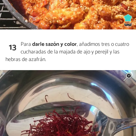
Para
darle sazón y color
, añadimos tres o cuatro
13
cucharadas de la majada de ajo y perejil y las
hebras de azafrán.