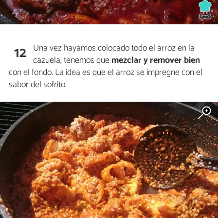
Una vez hayamos colocado todo el arroz en la
12
cazuela, tenemos que
mezclar y remover bien
con el fondo. La idea es que el arroz se impregne con el
sabor del sofrito.