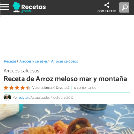
COMPARTIR
Recetas
Arroces y cereales
Arroces caldosos
Arroces caldosos
Receta de Arroz meloso mar y montaña
Valoración: 4.5 (2 votos)
4 comentarios
Por
edytor
.
Actualizado: 5 octubre 2017