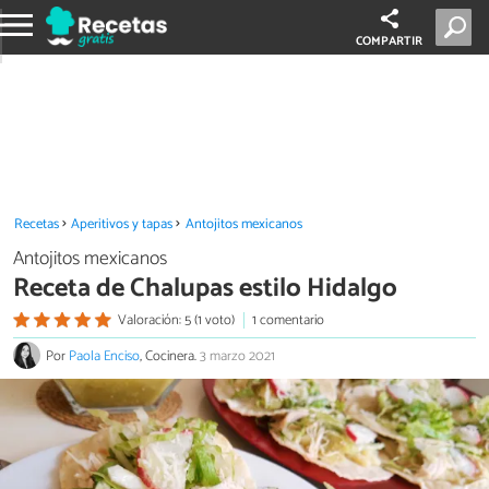
COMPARTIR
Recetas
Aperitivos y tapas
Antojitos mexicanos
Antojitos mexicanos
Receta de Chalupas estilo Hidalgo
Valoración: 5 (1 voto)
1 comentario
Por
Paola Enciso
, Cocinera.
3 marzo 2021