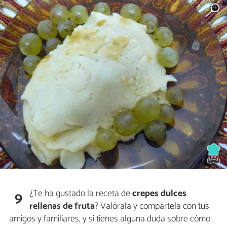
¿Te ha gustado la receta de
crepes dulces
9
rellenas de fruta
? Valórala y compártela con tus
amigos y familiares, y si tienes alguna duda sobre cómo