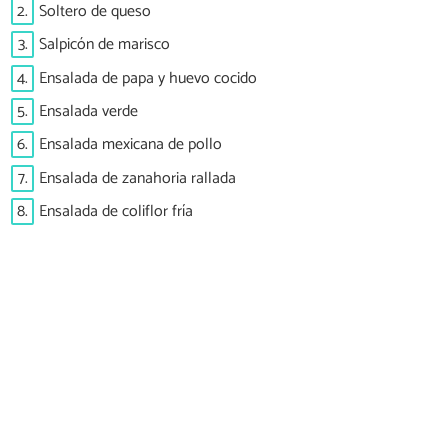
2.
Soltero de queso
3.
Salpicón de marisco
4.
Ensalada de papa y huevo cocido
5.
Ensalada verde
6.
Ensalada mexicana de pollo
7.
Ensalada de zanahoria rallada
8.
Ensalada de coliflor fría