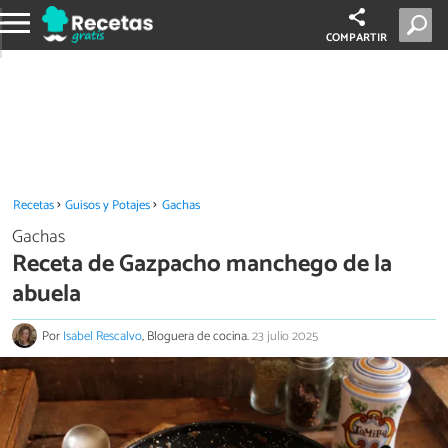
COMPARTIR
Recetas
Guisos y Potajes
Gachas
Gachas
Receta de Gazpacho manchego de la
abuela
Por
Isabel Rescalvo
, Bloguera de cocina.
23 julio 2025