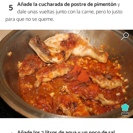
Añade la cucharada de postre de pimentón
y
5
dale unas vueltas junto con la carne, pero lo justo
para que no se queme.
Añade los 2 litros de agua y un poco de sal
,