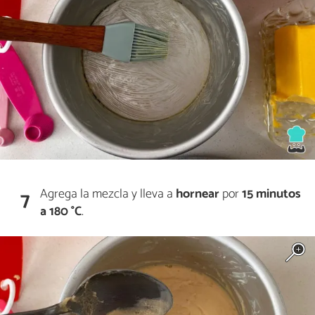
Agrega la mezcla y lleva a
hornear
por
15 minutos
7
a 180 °C
.