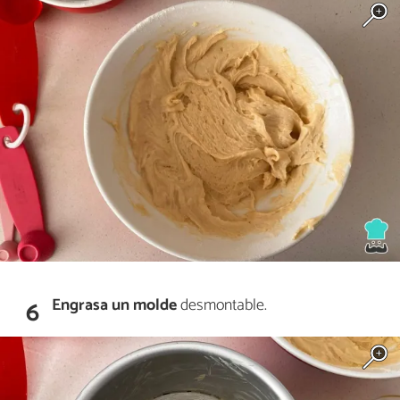
Engrasa
un
molde
desmontable.
6