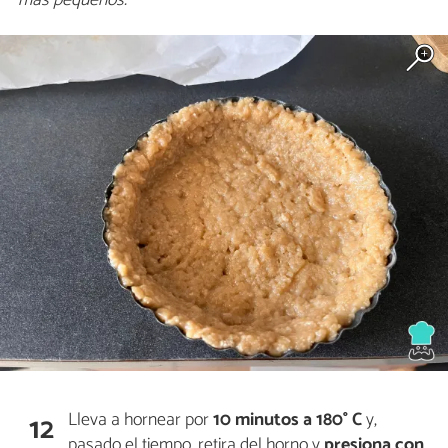
Lleva a hornear por
10 minutos a 180° C
y,
12
pasado el tiempo, retira del horno y
presiona con