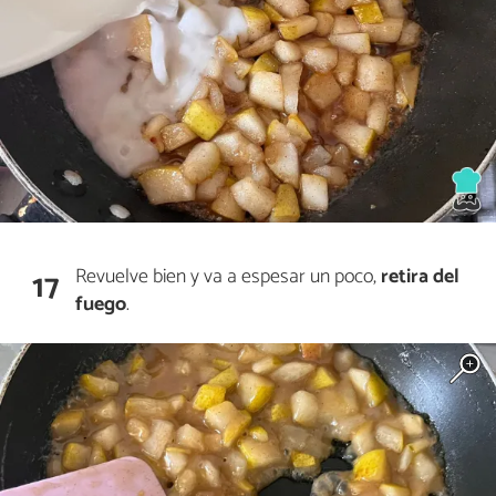
Revuelve bien y va a espesar un poco,
retira del
17
fuego
.