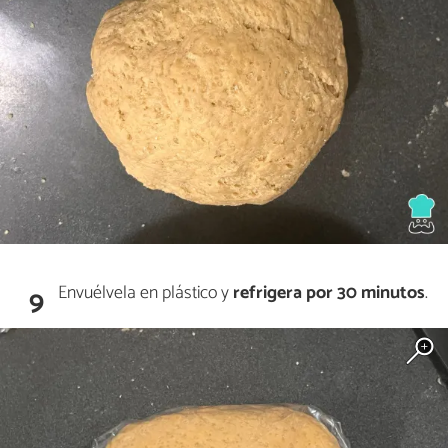
Envuélvela en plástico y
refrigera por 30 minutos
.
9