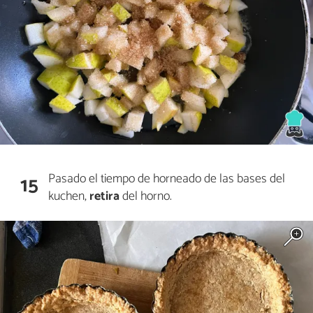
Pasado el tiempo de horneado de las bases del
15
kuchen,
retira
del horno.