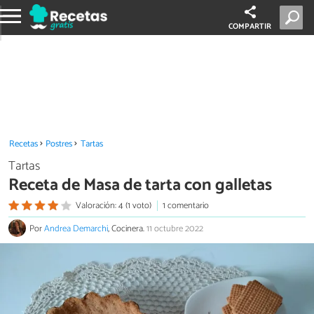
COMPARTIR
Recetas
Postres
Tartas
Tartas
Receta de Masa de tarta con galletas
Valoración: 4 (1 voto)
1 comentario
Por
Andrea Demarchi
, Cocinera.
11 octubre 2022