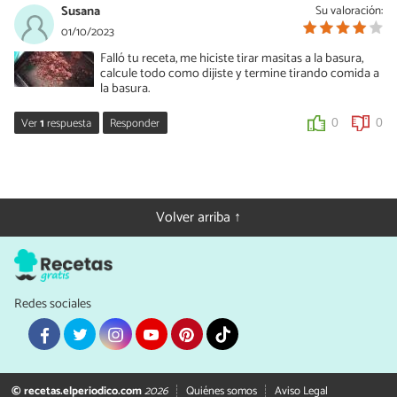
Susana
Su valoración:
01/10/2023
Falló tu receta, me hiciste tirar masitas a la basura,
calcule todo como dijiste y termine tirando comida a
la basura.
Ver
1
respuesta
Responder
0
0
Andrea Demarchi
03/10/2023
Estimada Susana
Volver arriba ↑
Lamentamos muchísimo que no te haya salido bien. La tarta que
ves en las fotos, está realizada exactamente con los ingredientes y
pasos detallados en la receta, por lo cual tenemos la seguridad de
que funciona.
Redes sociales
También lamentamos que hayas decidido tirar comida a la
basura, ya que podrías haberlo utilizado para otras preparaciones,
como por ejemplo trufas o postres en vaso (tipo trifle)
Te dejamos un saludo y te animamos a seguir cocinando con
nosotros.
© recetas.elperiodico.com
2026
Quiénes somos
Aviso Legal