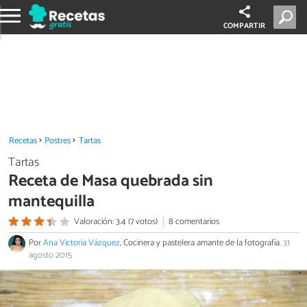
COMPARTIR
Recetas
Postres
Tartas
Tartas
Receta de Masa quebrada sin
mantequilla
Valoración: 3.4 (7 votos)
8 comentarios
Por
Ana Victoria Vázquez
, Cocinera y pastelera amante de la fotografía.
31
agosto 2015