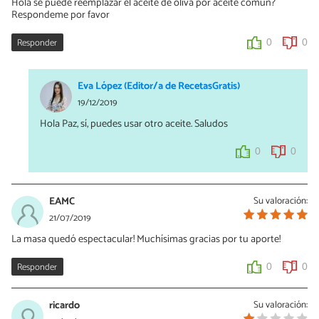
Hola se puede reemplazar el aceite de oliva por aceite común?
Respondeme por favor
Responder
0
0
Eva López (Editor/a de RecetasGratis)
19/12/2019
Hola Paz, sí, puedes usar otro aceite. Saludos
0
0
EAMC
Su valoración:
21/07/2019
La masa quedó espectacular! Muchísimas gracias por tu aporte!
Responder
0
0
ricardo
Su valoración: