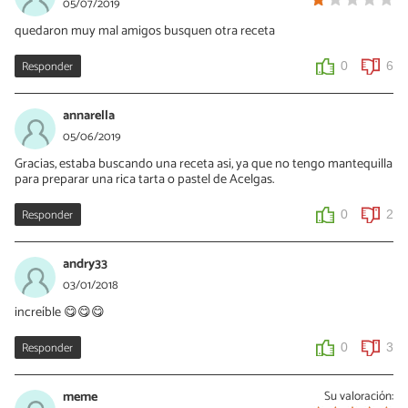
05/07/2019
quedaron muy mal amigos busquen otra receta
Responder
0
6
annarella
05/06/2019
Gracias, estaba buscando una receta asi, ya que no tengo mantequilla
para preparar una rica tarta o pastel de Acelgas.
Responder
0
2
andry33
03/01/2018
increíble 😋😋😋
Responder
0
3
meme
Su valoración: