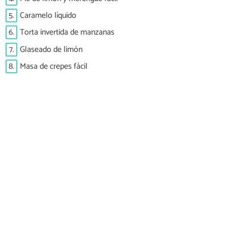
5.
Caramelo líquido
6.
Torta invertida de manzanas
7.
Glaseado de limón
8.
Masa de crepes fácil