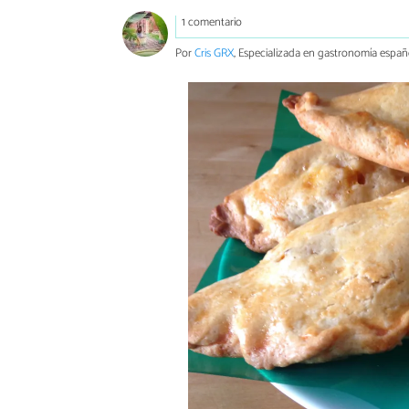
1 comentario
Por
Cris GRX
, Especializada en gastronomía españ