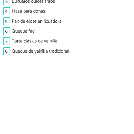
3.
Buñuelos dulces fritos
4.
Masa para donas
5.
Pan de elote en licuadora
6.
Queque fácil
7.
Torta clásica de vainilla
8.
Queque de vainilla tradicional