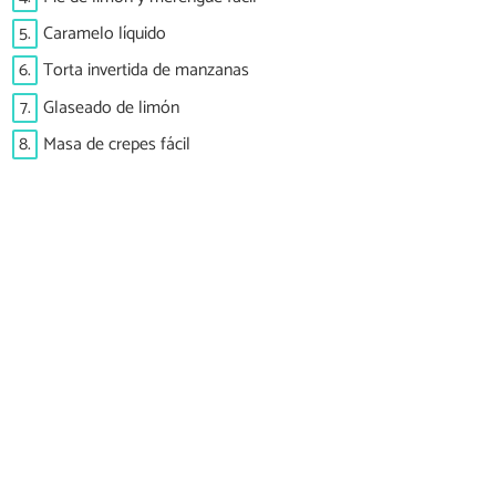
5.
Caramelo líquido
6.
Torta invertida de manzanas
7.
Glaseado de limón
8.
Masa de crepes fácil