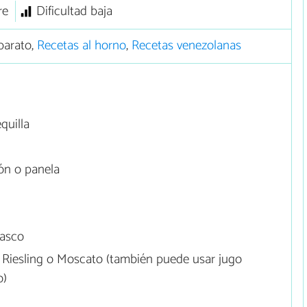
re
Dificultad baja
barato,
Recetas al horno
,
Recetas venezolanas
quilla
ón o panela
basco
 Riesling o Moscato (también puede usar jugo
o)