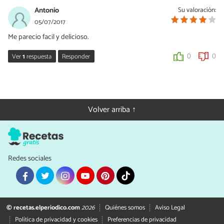
Antonio
Su valoración:
05/07/2017
Me parecio facil y delicioso.
Ver
1
respuesta
Responder
0
0
M.Angeles
05/02/2020
Muy bueno! Lo de comprobar si el pollo está cocido, ha sido lo
Volver arriba ↑
más 😂😂 Gracias por alegrarme el día 😉
0
0
Redes sociales
© recetas.elperiodico.com
2026
Quiénes somos
Aviso Legal
Política de privacidad y cookies
Preferencias de privacidad