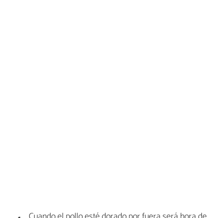
Cuando el pollo esté dorado por fuera será hora de