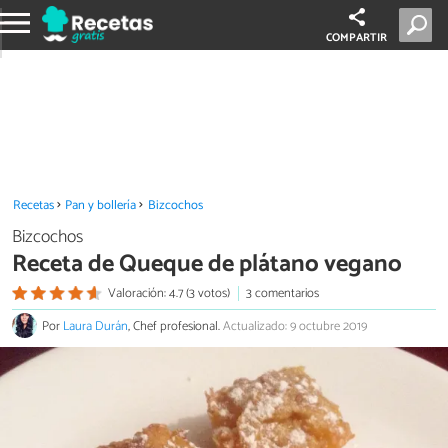
COMPARTIR
Recetas
Pan y bollería
Bizcochos
Bizcochos
Receta de Queque de plátano vegano
Valoración: 4.7 (3 votos)
3 comentarios
Por
Laura Durán
, Chef profesional.
Actualizado: 9 octubre 2019