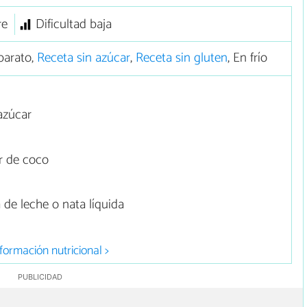
re
Dificultad baja
barato,
Receta sin azúcar
,
Receta sin gluten
, En frío
azúcar
r de coco
de leche o nata líquida
formación nutricional >