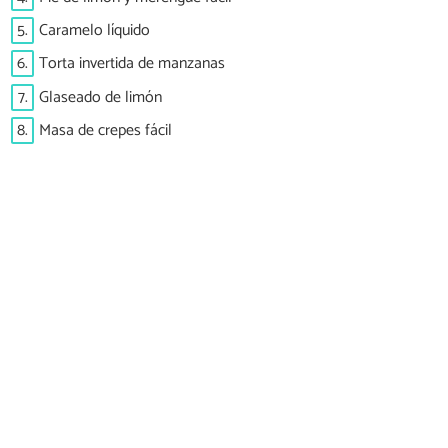
5.
Caramelo líquido
6.
Torta invertida de manzanas
7.
Glaseado de limón
8.
Masa de crepes fácil