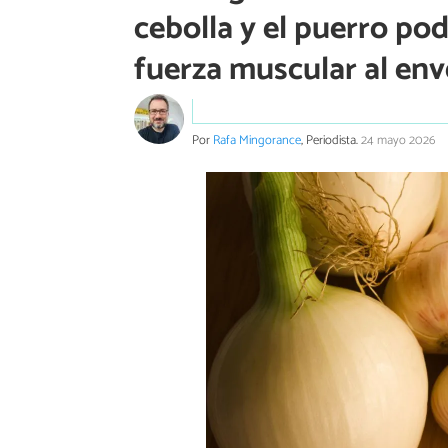
cebolla y el puerro po
fuerza muscular al env
Por
Rafa Mingorance
, Periodista.
24 mayo 2026