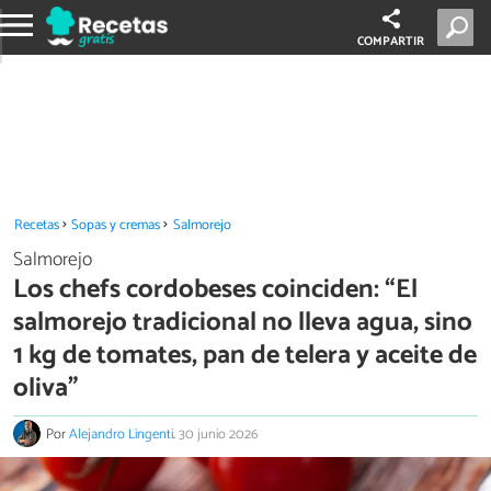
COMPARTIR
Recetas
Sopas y cremas
Salmorejo
Salmorejo
Los chefs cordobeses coinciden: “El
salmorejo tradicional no lleva agua, sino
1 kg de tomates, pan de telera y aceite de
oliva”
Por
Alejandro Lingenti
.
30 junio 2026