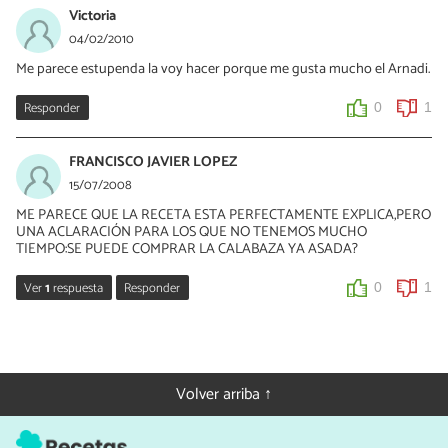
Victoria
04/02/2010
Me parece estupenda la voy hacer porque me gusta mucho el Arnadi.
Responder
0
1
FRANCISCO JAVIER LOPEZ
15/07/2008
ME PARECE QUE LA RECETA ESTA PERFECTAMENTE EXPLICA,PERO
UNA ACLARACIÓN PARA LOS QUE NO TENEMOS MUCHO
TIEMPO:SE PUEDE COMPRAR LA CALABAZA YA ASADA?
Ver
1
respuesta
Responder
0
1
Rosa
31/03/2021
Pots comprar la carabassa torrada, però recorda que l’has de
Volver arriba ↑
deixar escórrer en un saquet de tela fina 24 hores, així no es
queda tan aigualida i es pot muntar millor a la cassola.