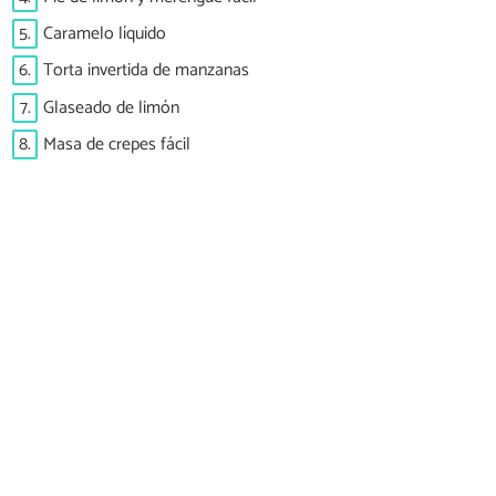
5.
Caramelo líquido
6.
Torta invertida de manzanas
7.
Glaseado de limón
8.
Masa de crepes fácil