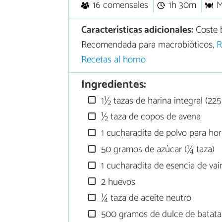
16 comensales
1h 30m
M
Características adicionales:
Coste 
Recomendada para macrobióticos,
R
Recetas al horno
Ingredientes:
1½ tazas de harina integral (22
½ taza de copos de avena
1 cucharadita de polvo para ho
50 gramos de azúcar (¼ taza)
1 cucharadita de esencia de vain
2 huevos
¼ taza de aceite neutro
500 gramos de dulce de batata