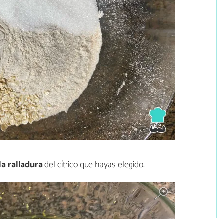
la ralladura
del cítrico que hayas elegido.