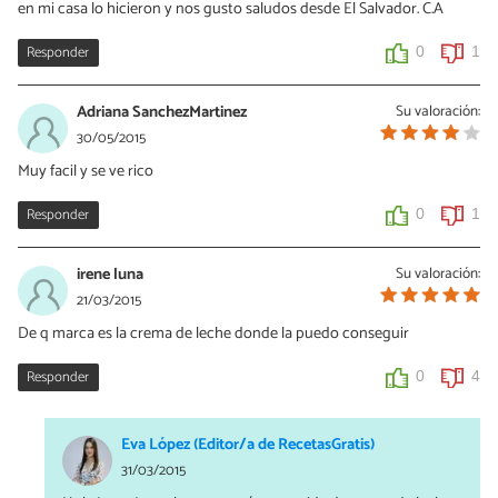
en mi casa lo hicieron y nos gusto saludos desde El Salvador. C.A
Responder
0
1
Adriana SanchezMartinez
Su valoración:
30/05/2015
Muy facil y se ve rico
Responder
0
1
irene luna
Su valoración:
21/03/2015
De q marca es la crema de leche donde la puedo conseguir
Responder
0
4
Eva López (Editor/a de RecetasGratis)
31/03/2015