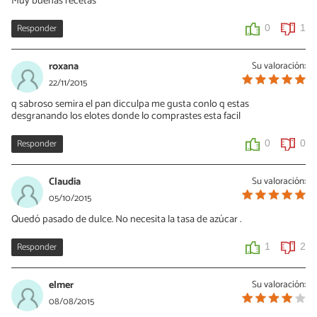
Muy buenas recetas
Responder
0
1
roxana
Su valoración:
22/11/2015
q sabroso semira el pan dicculpa me gusta conlo q estas
desgranando los elotes donde lo comprastes esta facil
Responder
0
0
Claudia
Su valoración:
05/10/2015
Quedó pasado de dulce. No necesita la tasa de azúcar .
Responder
1
2
elmer
Su valoración:
08/08/2015