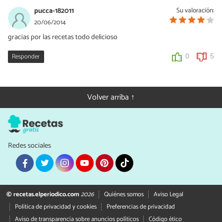
pucca-182011
Su valoración:
20/06/2014
gracias por las recetas todo delicioso
Responder
0
5
Volver arriba ↑
Redes sociales
© recetas.elperiodico.com
2026
Quiénes somos
Aviso Legal
Política de privacidad y cookies
Preferencias de privacidad
Aviso de transparencia sobre anuncios políticos
Código ético