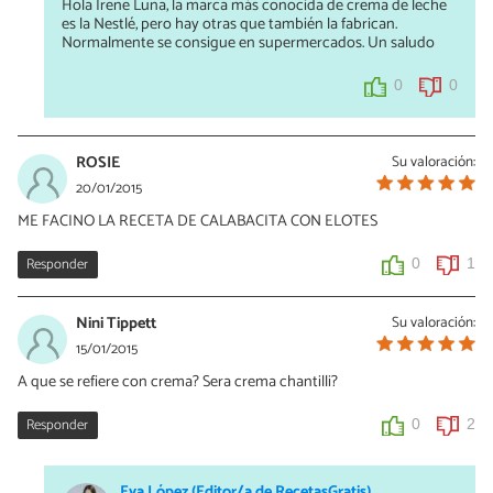
Hola Irene Luna, la marca más conocida de crema de leche
es la Nestlé, pero hay otras que también la fabrican.
Normalmente se consigue en supermercados. Un saludo
0
0
ROSIE
Su valoración:
20/01/2015
ME FACINO LA RECETA DE CALABACITA CON ELOTES
Responder
0
1
Nini Tippett
Su valoración:
15/01/2015
A que se refiere con crema? Sera crema chantilli?
Responder
0
2
Eva López (Editor/a de RecetasGratis)