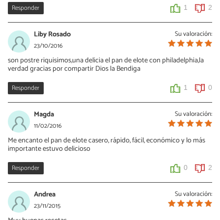
Responder
1
2
Liby Rosado
Su valoración:
23/10/2016
son postre riquisimos,una delicia el pan de elote con philadelphia,la
verdad gracias por compartir Dios la Bendiga
Responder
1
0
Magda
Su valoración:
11/02/2016
Me encanto el pan de elote casero, rápido, fácil, económico y lo más
importante estuvo delicioso
Responder
0
2
Andrea
Su valoración:
23/11/2015