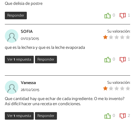
Que delisia de postre
http://www.recetasgratis.net/Receta-de-tarta-de-fresas-con-
crema-pastelera-recetapasoapaso-51253.html
Responder
0
1
0
0
SOFIA
Su valoración:
01/03/2015
que es la lechera y que es la leche evaporada
Ver
1
respuesta
Responder
0
1
Vanessa Romero
03/03/2015
Vanessa
Su valoración:
Hola Sofía, la lechera es el nombre que se le da a la leche
28/02/2015
condensada en algunos países y la la leche evaporada es un tipo
Que cantidad hay que echar de cada ingrediente. O me lo invento?
de leche que se utiliza para hacer postres y otros platos, deberías
Así difícil hacer una receta en condiciones.
conseguirla en tu supermercado habitual.
Ver
1
respuesta
Responder
0
2
0
1
xochitl