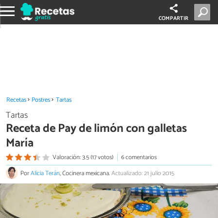
COMPARTIR
Recetas
Postres
Tartas
Tartas
Receta de Pay de limón con galletas
María
Valoración: 3.5 (17 votos)
6 comentarios
Por
Alicia Terán
, Cocinera mexicana.
Actualizado: 21 julio 2015