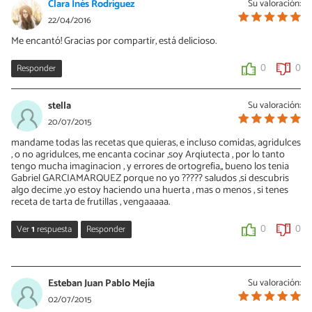
Clara Inés Rodríguez
Su valoración:
22/04/2016
Me encantó! Gracias por compartir, está delicioso.
Responder
0
0
stella
Su valoración:
20/07/2015
mandame todas las recetas que quieras, e incluso comidas, agridulces
, o no agridulces, me encanta cocinar ,soy Arqiutecta , por lo tanto
tengo mucha imaginacion , y errores de ortogrefia,, bueno los tenia
Gabriel GARCIAMARQUEZ porque no yo ????? saludos ,si descubris
algo decime ,yo estoy haciendo una huerta , mas o menos , si tenes
receta de tarta de frutillas , vengaaaaa.
Ver
1
respuesta
Responder
0
0
Vanessa Romero
21/07/2015
Esteban Juan Pablo Mejía
Su valoración:
Hola Stela, gracias por tus comentarios. Aquí tienes una receta de
02/07/2015
tartaleta de fresa, espero te guste