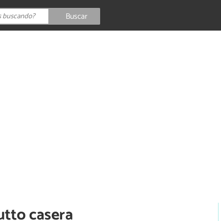
Buscar
utto casera