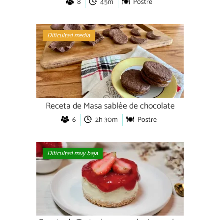
8
45m
Postre
Dificultad media
Receta de Masa sablée de chocolate
6
2h 30m
Postre
Dificultad muy baja