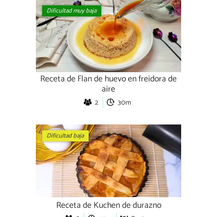
Dificultad muy baja
Receta de Flan de huevo en freidora de
aire
2
30m
Dificultad baja
Receta de Kuchen de durazno