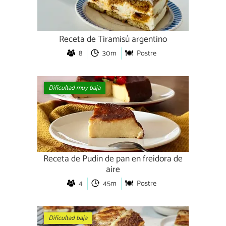
Receta de Tiramisú argentino
8
30m
Postre
Dificultad muy baja
Receta de Pudin de pan en freidora de
aire
4
45m
Postre
Dificultad baja