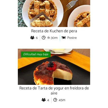
Receta de Kuchen de pera
6
1h 30m
Postre
Dificultad muy baja
Receta de Tarta de yogur en freidora de
aire
4
45m