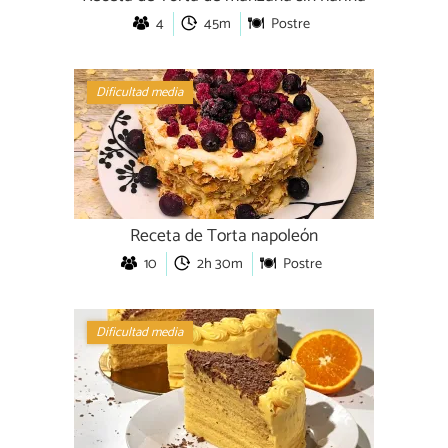
4
45m
Postre
Dificultad media
Receta de Torta napoleón
10
2h 30m
Postre
Dificultad media