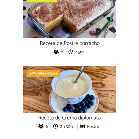
Receta de Postre borracho
8
45m
Dificultad media
Receta de Crema diplomata
6
2h 30m
Postre