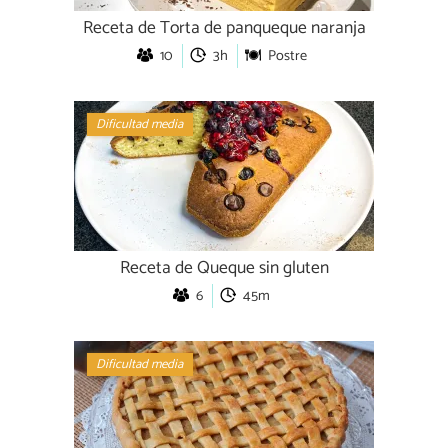
Receta de Torta de panqueque naranja
10
3h
Postre
Dificultad media
Receta de Queque sin gluten
6
45m
Dificultad media