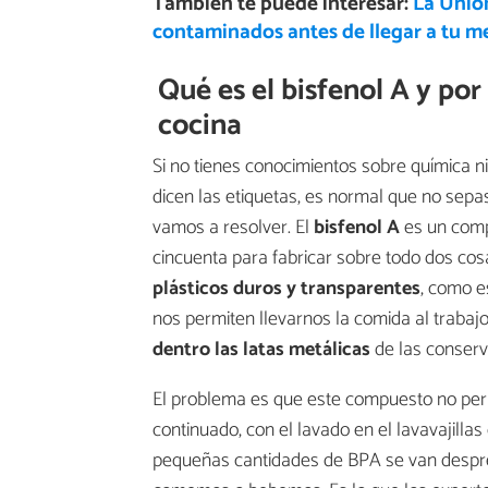
También te puede interesar:
La Unió
contaminados antes de llegar a tu m
Qué es el bisfenol A y por
cocina
Si no tienes conocimientos sobre química n
dicen las etiquetas, es normal que no sep
vamos a resolver. El
bisfenol A
es un compu
cincuenta para fabricar sobre todo dos cos
plásticos duros y transparentes
, como e
nos permiten llevarnos la comida al trabaj
dentro las latas metálicas
de las conserva
El problema es que este compuesto no perm
continuado, con el lavado en el lavavajill
pequeñas cantidades de BPA se van despre