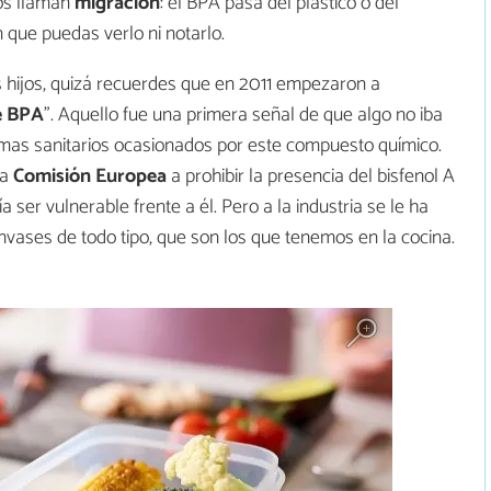
os llaman
migración
: el BPA pasa del plástico o del
n que puedas verlo ni notarlo.
es hijos, quizá recuerdes que en 2011 empezaron a
e BPA
”. Aquello fue una primera señal de que algo no iba
mas sanitarios ocasionados por este compuesto químico.
la
Comisión Europea
a prohibir la presencia del bisfenol A
a ser vulnerable frente a él. Pero a la industria se le ha
vases de todo tipo, que son los que tenemos en la cocina.