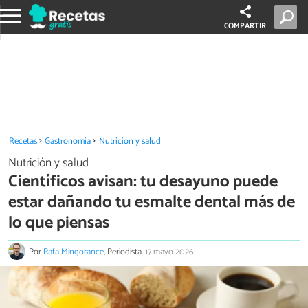
COMPARTIR
Recetas
Gastronomía
Nutrición y salud
Nutrición y salud
Científicos avisan: tu desayuno puede
estar dañando tu esmalte dental más de
lo que piensas
Por
Rafa Mingorance
, Periodista.
17 mayo 2026