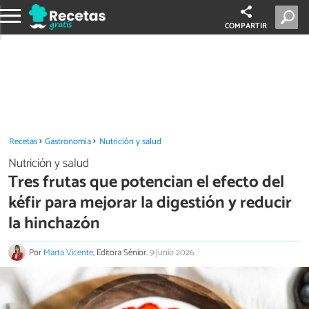
COMPARTIR
Recetas
Gastronomía
Nutrición y salud
Nutrición y salud
Tres frutas que potencian el efecto del
kéfir para mejorar la digestión y reducir
la hinchazón
Por
Marta Vicente
, Editora Sénior.
9 junio 2026