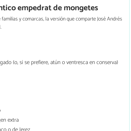
éntico empedrat de mongetes
 familias y comarcas, la versión que comparte José Andrés
.
do (o, si se prefiere, atún o ventresca en conserva)
o
gen extra
nco o de Jerez