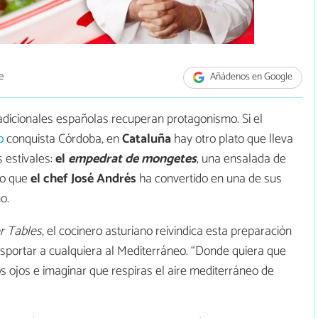
e
Añádenos en Google
adicionales españolas recuperan protagonismo. Si el
o
conquista Córdoba, en
Cataluña
hay otro plato que lleva
 estivales:
el
empedrat de mongetes
, una ensalada de
do que
el chef José Andrés
ha convertido en una de sus
o.
r Tables
, el cocinero asturiano reivindica esta preparación
portar a cualquiera al Mediterráneo. “Donde quiera que
os ojos e imaginar que respiras el aire mediterráneo de