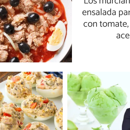
Los murcian
ensalada par
con tomate, 
ace